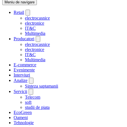
Meniu de navigare
Retail
electrocasnice
electronice
IT&C
Multimedia
Producatori
electrocasnice
electronice
IT&C
Multimedia
E-commerce
Evenimente
Interviuri
Analize
Sinteza saptamanii
Servicii
Telecom
soft
studii de piata
EcoGreen
Oameni
Tehnologie