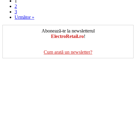
1
2
3
Următor »
Abonează-te la newsletterul
ElectroRetail.ro
!
Cum arată un newsletter?