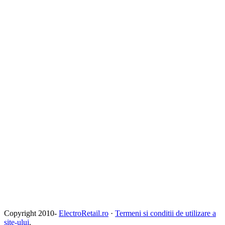
Copyright 2010-
ElectroRetail.ro
·
Termeni si conditii de utilizare a
site-ului
.