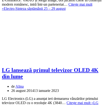
E-commerce: eMAG și Mega Image, doi jucători cheie în comerțul
modern românesc, intră într-un parteneriat…
Citește mai mult
»
Electro-Sinteza săptămânii 25 – 29 august
LG lansează primul televizor OLED 4K
din lume
de
Alina
26 august 2014
13 ianuarie 2023
LG Electronics (LG) a anunțat ieri demararea vânzărilor primului
televizor OLED cu o rezoluție 4K (3840…
Citește mai mult »
LG