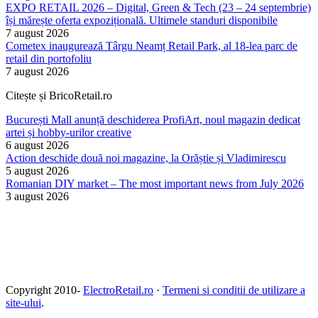
EXPO RETAIL 2026 – Digital, Green & Tech (23 – 24 septembrie)
își mărește oferta expozițională. Ultimele standuri disponibile
7 august 2026
Cometex inaugurează Târgu Neamț Retail Park, al 18-lea parc de
retail din portofoliu
7 august 2026
Citește și BricoRetail.ro
București Mall anunță deschiderea ProfiArt, noul magazin dedicat
artei și hobby-urilor creative
6 august 2026
Action deschide două noi magazine, la Orăștie și Vladimirescu
5 august 2026
Romanian DIY market – The most important news from July 2026
3 august 2026
Copyright 2010-
ElectroRetail.ro
·
Termeni si conditii de utilizare a
site-ului
.